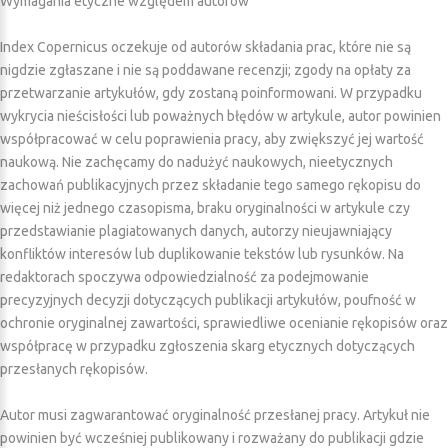
Wymagania etyczne względem autorów
Index Copernicus oczekuje od autorów składania prac, które nie są
nigdzie zgłaszane i nie są poddawane recenzji; zgody na opłaty za
przetwarzanie artykułów, gdy zostaną poinformowani. W przypadku
wykrycia nieścisłości lub poważnych błędów w artykule, autor powinien
współpracować w celu poprawienia pracy, aby zwiększyć jej wartość
naukową. Nie zachęcamy do nadużyć naukowych, nieetycznych
zachowań publikacyjnych przez składanie tego samego rękopisu do
więcej niż jednego czasopisma, braku oryginalności w artykule czy
przedstawianie plagiatowanych danych, autorzy nieujawniający
konfliktów interesów lub duplikowanie tekstów lub rysunków. Na
redaktorach spoczywa odpowiedzialność za podejmowanie
precyzyjnych decyzji dotyczących publikacji artykułów, poufność w
ochronie oryginalnej zawartości, sprawiedliwe ocenianie rękopisów oraz
współpracę w przypadku zgłoszenia skarg etycznych dotyczących
przesłanych rękopisów.
Autor musi zagwarantować oryginalność przesłanej pracy. Artykuł nie
powinien być wcześniej publikowany i rozważany do publikacji gdzie